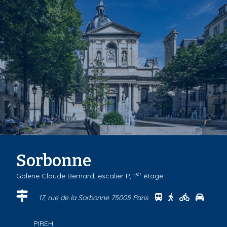
Sorbonne
er
Galerie Claude Bernard, escalier P, 1
étage.
Se rendre au cen
Se rendre au 
Se rendre
Se ren
17, rue de la Sorbonne 75005 Paris
PIREH