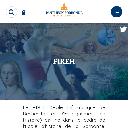
A
l
R
l
e
e
c
r
h
e
a
r
u
c
c
h
o
PIREH
e
n
r
t
e
n
u
p
r
Le PIREH (Pôle Informatique de
i
Recherche et d'Enseignement en
Histoire) est né dans le cadre de
n
l'École d'histoire de la Sorbonne,
c